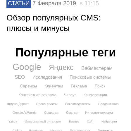
СТАТЬИ
7 Февраля 2019,
в 11:15
Обзор популярных CMS:
плюсы и минусы
Популярные теги
Google
Яндекс
Вебмастерам
SEO
Исследования
Поисковые системы
Сервисы
Клиентам
Реклама
Поиск
Контекстная реклама
Чилаут
Конференции
Яндекс.Директ
Пресс-релизы
Рекламодателям
Продвижение
Google AdWords
Социалки
Ссылки
Интернет-реклама
Yahoo
Искусственный интеллект
Бизнес
Сайт
Нейросети
Вконтакте
Сайты
Facebook
Microsoft
Пользователи