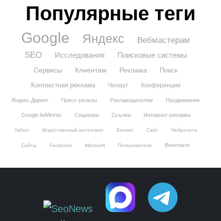
Популярные теги
Google
Яндекс
Вебмастерам
SEO
Исследования
Поисковые системы
Сервисы
Клиентам
Реклама
Поиск
Контекстная реклама
Чилаут
Конференции
Яндекс.Директ
Пресс-релизы
Рекламодателям
Продвижение
Google AdWords
Социалки
Ссылки
Интернет-реклама
Yahoo
Искусственный интеллект
Бизнес
Сайт
Нейросети
Вконтакте
Сайты
Facebook
Microsoft
Пользователи