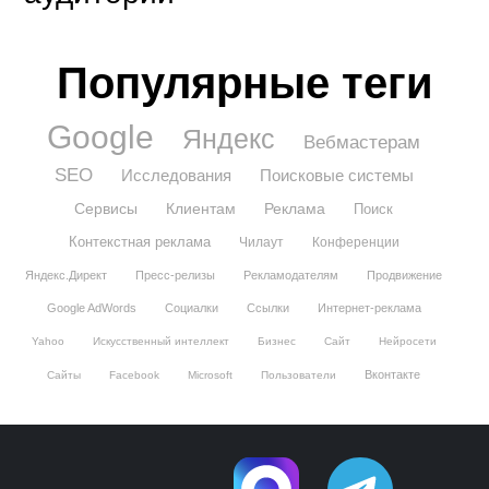
Популярные теги
Google
Яндекс
Вебмастерам
SEO
Исследования
Поисковые системы
Сервисы
Клиентам
Реклама
Поиск
Контекстная реклама
Чилаут
Конференции
Яндекс.Директ
Пресс-релизы
Рекламодателям
Продвижение
Google AdWords
Социалки
Ссылки
Интернет-реклама
Yahoo
Искусственный интеллект
Бизнес
Сайт
Нейросети
Вконтакте
Сайты
Facebook
Microsoft
Пользователи