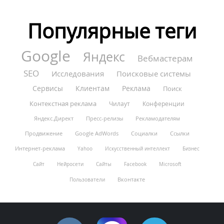
Популярные теги
Google
Яндекс
Вебмастерам
SEO
Исследования
Поисковые системы
Сервисы
Клиентам
Реклама
Поиск
Контекстная реклама
Чилаут
Конференции
Яндекс.Директ
Пресс-релизы
Рекламодателям
Продвижение
Google AdWords
Социалки
Ссылки
Интернет-реклама
Yahoo
Искусственный интеллект
Бизнес
Сайт
Нейросети
Сайты
Facebook
Microsoft
Вконтакте
Пользователи