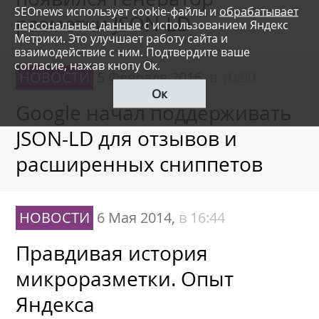
SEOnews использует cookie-файлы и
обрабатывает
разметки JSON-LD
персональные данные
с использованием Яндекс
Метрики. Это улучшает работу сайта и
взаимодействие с ним. Подтвердите ваше
согласие, нажав кнопу Ок.
НОВОСТИ
5 Февраля 2016,
в 10:50
Ок
Google начал поддерживать
JSON-LD для отзывов и
расширенных сниппетов
НОВОСТИ
6 Мая 2014,
в 16:44
Правдивая история
микроразметки. Опыт
Яндекса