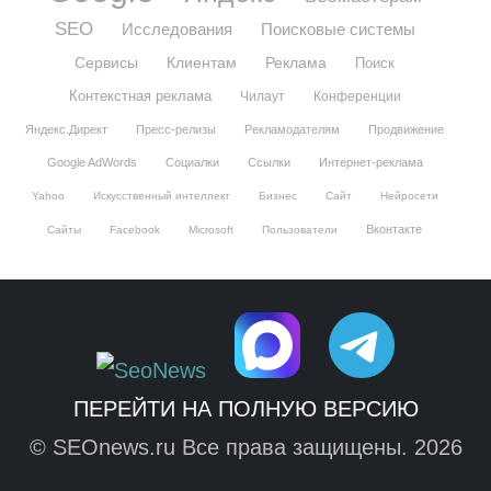
SEO
Исследования
Поисковые системы
Сервисы
Клиентам
Реклама
Поиск
Контекстная реклама
Чилаут
Конференции
Яндекс.Директ
Пресс-релизы
Рекламодателям
Продвижение
Google AdWords
Социалки
Ссылки
Интернет-реклама
Yahoo
Искусственный интеллект
Бизнес
Сайт
Нейросети
Вконтакте
Сайты
Facebook
Microsoft
Пользователи
ПЕРЕЙТИ НА ПОЛНУЮ ВЕРСИЮ
© SEOnews.ru Все права защищены. 2026