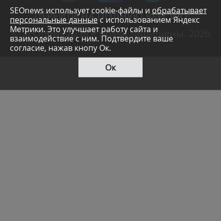
SEOnews использует cookie-файлы и
обрабатывает
ПЕРЕЙТИ НА ПОЛНУЮ ВЕРСИЮ
персональные данные
с использованием Яндекс
Метрики. Это улучшает работу сайта и
© SEOnews.ru Все права защищены. 2026
взаимодействие с ним. Подтвердите ваше
согласие, нажав кнопу Ок.
Ок