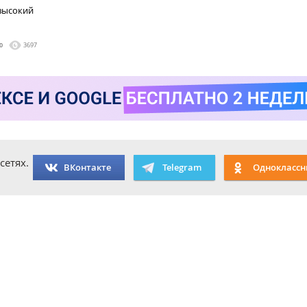
 высокий
0
3697
сетях.
ВКонтакте
Telegram
Одноклассн