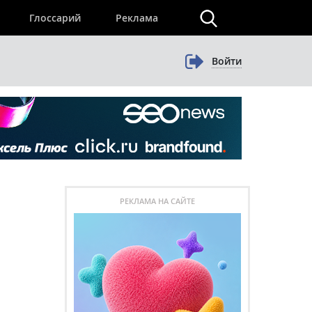
×
Глоссарий
Реклама
Войти
РЕКЛАМА НА САЙТЕ