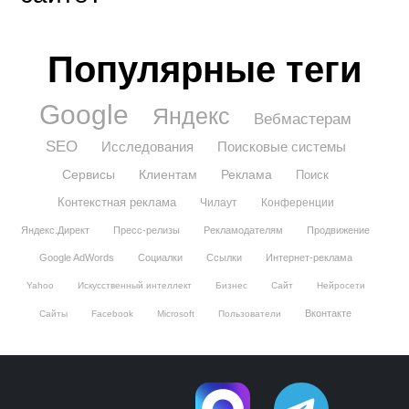
Популярные теги
Google
Яндекс
Вебмастерам
SEO
Исследования
Поисковые системы
Сервисы
Клиентам
Реклама
Поиск
Контекстная реклама
Чилаут
Конференции
Яндекс.Директ
Пресс-релизы
Рекламодателям
Продвижение
Google AdWords
Социалки
Ссылки
Интернет-реклама
Yahoo
Искусственный интеллект
Бизнес
Сайт
Нейросети
Вконтакте
Сайты
Facebook
Microsoft
Пользователи