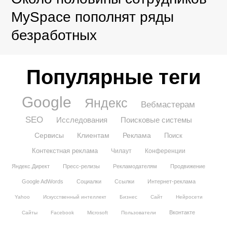
MySpace пополнят ряды
безработных
Популярные теги
Google
Яндекс
Вебмастерам
SEO
Исследования
Поисковые системы
Сервисы
Клиентам
Реклама
Поиск
Контекстная реклама
Чилаут
Конференции
Яндекс.Директ
Пресс-релизы
Рекламодателям
Продвижение
Google AdWords
Социалки
Ссылки
Интернет-реклама
Yahoo
Искусственный интеллект
Бизнес
Сайт
Нейросети
Вконтакте
Сайты
Facebook
Microsoft
Пользователи