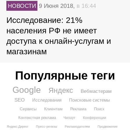
НОВОСТИ
9 Июня 2018,
в 16:44
Исследование: 21%
населения РФ не имеет
доступа к онлайн-услугам и
магазинам
Популярные теги
Google
Яндекс
Вебмастерам
SEO
Исследования
Поисковые системы
Сервисы
Клиентам
Реклама
Поиск
Контекстная реклама
Чилаут
Конференции
Яндекс.Директ
Пресс-релизы
Рекламодателям
Продвижение