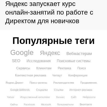
Яндекс запускает курс
онлайн-занятий по работе с
Директом для новичков
Популярные теги
Google
Яндекс
Вебмастерам
SEO
Исследования
Поисковые системы
Сервисы
Клиентам
Реклама
Поиск
Контекстная реклама
Чилаут
Конференции
Яндекс.Директ
Пресс-релизы
Рекламодателям
Продвижение
Google AdWords
Социалки
Ссылки
Интернет-реклама
Yahoo
Искусственный интеллект
Бизнес
Сайт
Нейросети
Вконтакте
Сайты
Facebook
Microsoft
Пользователи