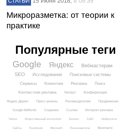
СТАТЬИ
15 Июня 2018,
в 09:39
Микроразметка: от теории к
практике
Популярные теги
Google
Яндекс
Вебмастерам
SEO
Исследования
Поисковые системы
Сервисы
Клиентам
Реклама
Поиск
Контекстная реклама
Чилаут
Конференции
Яндекс.Директ
Пресс-релизы
Рекламодателям
Продвижение
Google AdWords
Социалки
Ссылки
Интернет-реклама
Yahoo
Искусственный интеллект
Бизнес
Сайт
Нейросети
Вконтакте
Сайты
Facebook
Microsoft
Пользователи