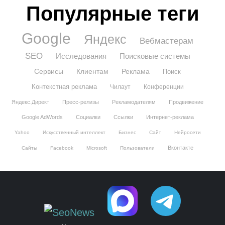
Популярные теги
Google
Яндекс
Вебмастерам
SEO
Исследования
Поисковые системы
Сервисы
Клиентам
Реклама
Поиск
Контекстная реклама
Чилаут
Конференции
Яндекс.Директ
Пресс-релизы
Рекламодателям
Продвижение
Google AdWords
Социалки
Ссылки
Интернет-реклама
Yahoo
Искусственный интеллект
Бизнес
Сайт
Нейросети
Вконтакте
Сайты
Facebook
Microsoft
Пользователи