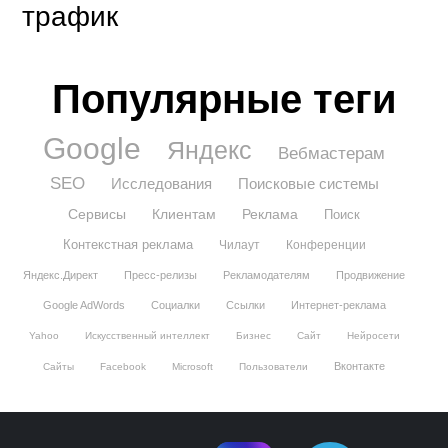
трафик
Популярные теги
Google
Яндекс
Вебмастерам
SEO
Исследования
Поисковые системы
Сервисы
Клиентам
Реклама
Поиск
Контекстная реклама
Чилаут
Конференции
Яндекс.Директ
Пресс-релизы
Рекламодателям
Продвижение
Google AdWords
Социалки
Ссылки
Интернет-реклама
Yahoo
Искусственный интеллект
Бизнес
Сайт
Нейросети
Вконтакте
Сайты
Facebook
Microsoft
Пользователи