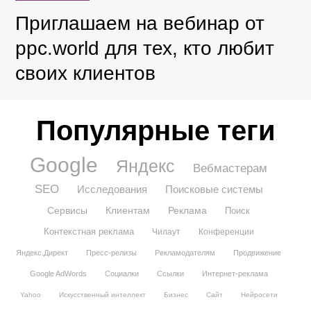
Приглашаем на вебинар от
ppc.world для тех, кто любит
своих клиентов
Популярные теги
Google
Яндекс
Вебмастерам
SEO
Исследования
Поисковые системы
Сервисы
Клиентам
Реклама
Поиск
Контекстная реклама
Чилаут
Конференции
Яндекс.Директ
Пресс-релизы
Рекламодателям
Продвижение
Google AdWords
Социалки
Ссылки
Интернет-реклама
Yahoo
Искусственный интеллект
Бизнес
Сайт
Нейросети