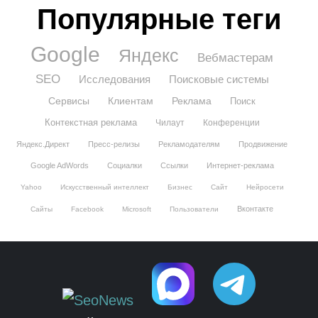
Популярные теги
Google
Яндекс
Вебмастерам
SEO
Исследования
Поисковые системы
Сервисы
Клиентам
Реклама
Поиск
Контекстная реклама
Чилаут
Конференции
Яндекс.Директ
Пресс-релизы
Рекламодателям
Продвижение
Google AdWords
Социалки
Ссылки
Интернет-реклама
Yahoo
Искусственный интеллект
Бизнес
Сайт
Нейросети
Вконтакте
Сайты
Facebook
Microsoft
Пользователи