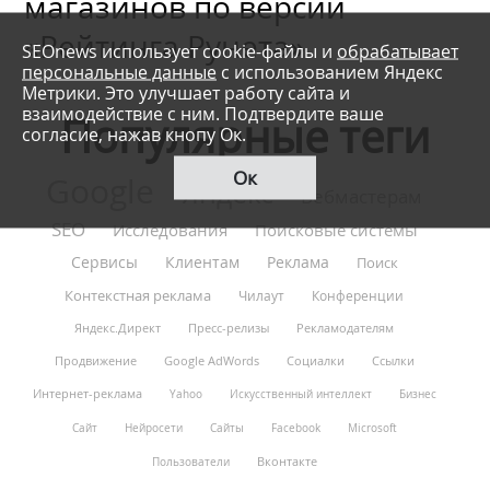
магазинов по версии
«Рейтинга Рунета»
SEOnews использует cookie-файлы и
обрабатывает
персональные данные
с использованием Яндекс
Метрики. Это улучшает работу сайта и
взаимодействие с ним. Подтвердите ваше
Популярные теги
согласие, нажав кнопу Ок.
Ок
Google
Яндекс
Вебмастерам
SEO
Исследования
Поисковые системы
Сервисы
Клиентам
Реклама
Поиск
Контекстная реклама
Чилаут
Конференции
Яндекс.Директ
Пресс-релизы
Рекламодателям
Продвижение
Google AdWords
Социалки
Ссылки
Интернет-реклама
Yahoo
Искусственный интеллект
Бизнес
Сайт
Нейросети
Сайты
Facebook
Microsoft
Вконтакте
Пользователи