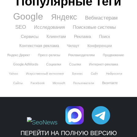
Популярные теги
Google
Яндекс
Вебмастерам
SEO
Исследования
Поисковые системы
Сервисы
Клиентам
Реклама
Поиск
Контекстная реклама
Чилаут
Конференции
Яндекс.Директ
Пресс-релизы
Рекламодателям
Продвижение
Google AdWords
Социалки
Ссылки
Интернет-реклама
Yahoo
Искусственный интеллект
Бизнес
Сайт
Нейросети
Вконтакте
Сайты
Facebook
Microsoft
Пользователи
ПЕРЕЙТИ НА ПОЛНУЮ ВЕРСИЮ