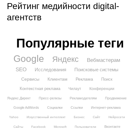
Рейтинг медийности digital-
агентств
Популярные теги
Google
Яндекс
Вебмастерам
SEO
Исследования
Поисковые системы
Сервисы
Клиентам
Реклама
Поиск
Контекстная реклама
Чилаут
Конференции
Яндекс.Директ
Пресс-релизы
Рекламодателям
Продвижение
Google AdWords
Социалки
Ссылки
Интернет-реклама
Yahoo
Искусственный интеллект
Бизнес
Сайт
Нейросети
Вконтакте
Сайты
Facebook
Microsoft
Пользователи