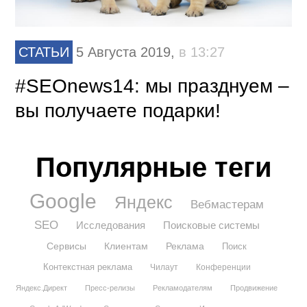
СТАТЬИ
5 Августа 2019,
в 13:27
#SEOnews14: мы празднуем –
вы получаете подарки!
Популярные теги
Google
Яндекс
Вебмастерам
SEO
Исследования
Поисковые системы
Сервисы
Клиентам
Реклама
Поиск
Контекстная реклама
Чилаут
Конференции
Яндекс.Директ
Пресс-релизы
Рекламодателям
Продвижение