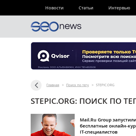
Новости
Статьи
Интервью
Главная
>
Поиск по тегу
>
STEPIC.ORG
STEPIC.ORG: ПОИСК ПО ТЕ
Mail.Ru Group запустил
бесплатные онлайн-кур
IT-специалистов