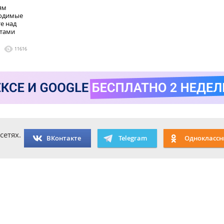
ям
ходимые
е над
тами
11616
сетях.
ВКонтакте
Telegram
Одноклассн