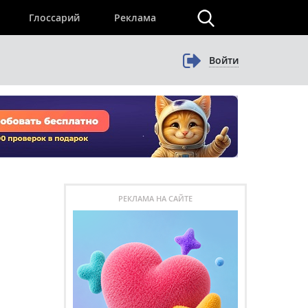
×
Глоссарий
Реклама
Войти
РЕКЛАМА НА САЙТЕ