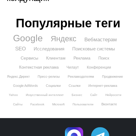
Популярные теги
Google
Яндекс
Вебмастерам
SEO
Исследования
Поисковые системы
Сервисы
Клиентам
Реклама
Поиск
Контекстная реклама
Чилаут
Конференции
Яндекс.Директ
Пресс-релизы
Рекламодателям
Продвижение
Google AdWords
Социалки
Ссылки
Интернет-реклама
Yahoo
Искусственный интеллект
Бизнес
Сайт
Нейросети
Вконтакте
Сайты
Facebook
Microsoft
Пользователи