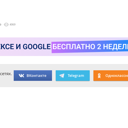
0
4069
сетях.
ВКонтакте
Telegram
Одноклассн