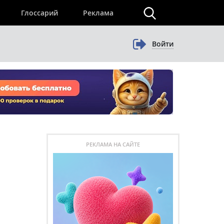
×
Глоссарий
Реклама
Войти
РЕКЛАМА НА САЙТЕ