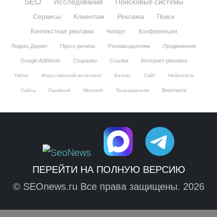
SEO
Исследования
Поисковые системы
Сервисы
Клиентам
Реклама
Поиск
Контекстная реклама
Чилаут
Конференции
Яндекс.Директ
Пресс-релизы
Рекламодателям
Продвижение
Google AdWords
Социалки
Ссылки
Интернет-реклама
Yahoo
Искусственный интеллект
Бизнес
Сайт
Нейросети
Вконтакте
Сайты
Facebook
Microsoft
Пользователи
ПЕРЕЙТИ НА ПОЛНУЮ ВЕРСИЮ
© SEOnews.ru Все права защищены. 2026