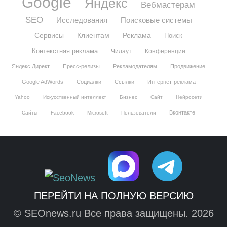
Google
Яндекс
Вебмастерам
SEO
Исследования
Поисковые системы
Сервисы
Клиентам
Реклама
Поиск
Контекстная реклама
Чилаут
Конференции
Яндекс.Директ
Пресс-релизы
Рекламодателям
Продвижение
Google AdWords
Социалки
Ссылки
Интернет-реклама
Yahoo
Искусственный интеллект
Бизнес
Сайт
Нейросети
Вконтакте
Сайты
Facebook
Microsoft
Пользователи
ПЕРЕЙТИ НА ПОЛНУЮ ВЕРСИЮ
© SEOnews.ru Все права защищены. 2026