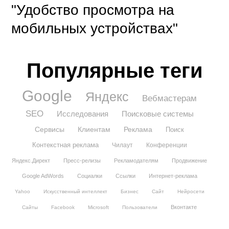
"Удобство просмотра на
мобильных устройствах"
Популярные теги
Google
Яндекс
Вебмастерам
SEO
Исследования
Поисковые системы
Сервисы
Клиентам
Реклама
Поиск
Контекстная реклама
Чилаут
Конференции
Яндекс.Директ
Пресс-релизы
Рекламодателям
Продвижение
Google AdWords
Социалки
Ссылки
Интернет-реклама
Yahoo
Искусственный интеллект
Бизнес
Сайт
Нейросети
Вконтакте
Сайты
Facebook
Microsoft
Пользователи