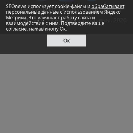
SEOnews использует cookie-файлы и
обрабатывает
ПЕРЕЙТИ НА ПОЛНУЮ ВЕРСИЮ
персональные данные
с использованием Яндекс
Метрики. Это улучшает работу сайта и
© SEOnews.ru Все права защищены. 2026
взаимодействие с ним. Подтвердите ваше
согласие, нажав кнопу Ок.
Ок