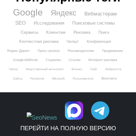
Google
Яндекс
Вебмастерам
SEO
Исследования
Поисковые системы
Сервисы
Клиентам
Реклама
Поиск
Контекстная реклама
Чилаут
Конференции
Яндекс.Директ
Пресс-релизы
Рекламодателям
Продвижение
Google AdWords
Социалки
Ссылки
Интернет-реклама
Yahoo
Искусственный интеллект
Бизнес
Сайт
Нейросети
Вконтакте
Сайты
Facebook
Microsoft
Пользователи
ПЕРЕЙТИ НА ПОЛНУЮ ВЕРСИЮ