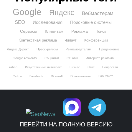
Google
Яндекс
Вебмастерам
SEO
Исследования
Поисковые системы
Сервисы
Клиентам
Реклама
Поиск
Контекстная реклама
Чилаут
Конференции
Яндекс.Директ
Пресс-релизы
Рекламодателям
Продвижение
Google AdWords
Социалки
Ссылки
Интернет-реклама
Yahoo
Искусственный интеллект
Бизнес
Сайт
Нейросети
Вконтакте
Сайты
Facebook
Microsoft
Пользователи
ПЕРЕЙТИ НА ПОЛНУЮ ВЕРСИЮ