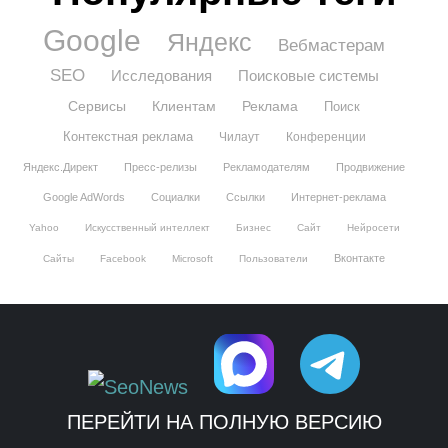
Google
Яндекс
Вебмастерам
SEO
Исследования
Поисковые системы
Сервисы
Клиентам
Реклама
Поиск
Контекстная реклама
Чилаут
Конференции
Яндекс.Директ
Пресс-релизы
Рекламодателям
Продвижение
Google AdWords
Социалки
Ссылки
Интернет-реклама
Yahoo
Искусственный интеллект
Бизнес
Сайт
Нейросети
Вконтакте
Сайты
Facebook
Microsoft
Пользователи
ПЕРЕЙТИ НА ПОЛНУЮ ВЕРСИЮ