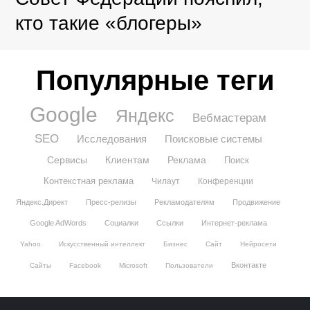
кто такие «блогеры»
Популярные теги
Google
Яндекс
Вебмастерам
SEO
Исследования
Поисковые системы
Сервисы
Клиентам
Реклама
Поиск
Контекстная реклама
Чилаут
Конференции
Яндекс.Директ
Пресс-релизы
Рекламодателям
Продвижение
Google AdWords
Социалки
Ссылки
Интернет-реклама
Yahoo
Искусственный интеллект
Бизнес
Сайт
Нейросети
Вконтакте
Сайты
Facebook
Microsoft
Пользователи