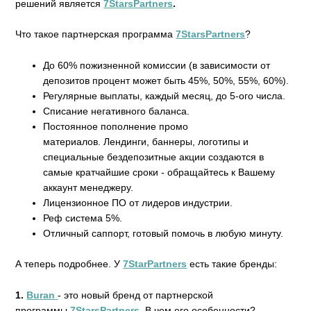
решений является
7StarsPartners
.
Что такое партнерская программа
7StarsPartners
?
До 60% пожизненной комиссии (в зависимости от
депозитов процент может быть 45%, 50%, 55%, 60%).
Регулярные выплаты, каждый месяц, до 5-ого числа.
Списание негативного баланса.
Постоянное пополнение промо
материалов. Лендинги, баннеры, логотипы и
специальные бездепозитные акции создаются в
самые кратчайшие сроки - обращайтесь к Вашему
аккаунт менеджеру.
Лицензионное ПО от лидеров индустрии.
Реф система 5%.
Отличный саппорт, готовый помочь в любую минуту.
А теперь подробнее. У
7StarPartners
есть такие бренды:
1.
Buran
- это новый бренд от партнерской
программы
7StarsPartners
. В чем его особенности?