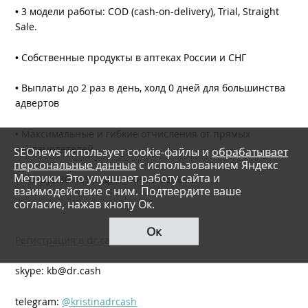
• 3 модели работы: COD (cash-on-delivery), Trial, Straight
Sale.
• Собственные продукты в аптеках России и СНГ
• Выплаты до 2 раз в день, холд 0 дней для большинства
адвертов
• Максимальные и гибкие отчисления от прямых
рекламодателей
SEOnews использует cookie-файлы и
обрабатывает
персональные данные
с использованием Яндекс
Метрики. Это улучшает работу сайта и
• Аппрув 30-40%, гарантии на объемах
взаимодействие с ним. Подтвердите ваше
согласие, нажав кнопу Ок.
Ок
Регистрация в dr.cash
skype: kb@dr.cash
telegram:
@kristinadrcash