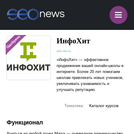
≡
ИнфоХит
info-hit.ru
«ИнфоХит» — эффективное
продвижение вашей онлайн-школы в
интернете. Более 20 лет помогаем
школам привлекать новых учеников,
увеличивать узнаваемость и
улучшать репутацию.
Тематика:
Каталог курсов
Функционал
Учиться из любой точки Мира — очевидное преимущество