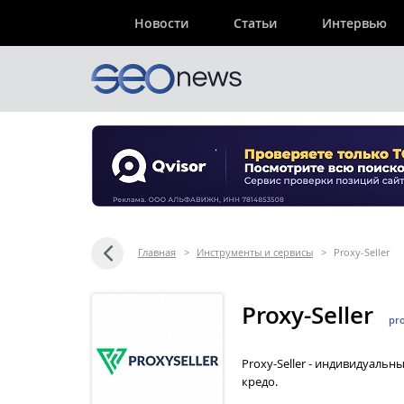
Новости
Статьи
Интервью
Главная
>
Инструменты и сервисы
>
Proxy-Seller
Proxy-Seller
pro
Proxy-Seller - индивидуаль
кредо.