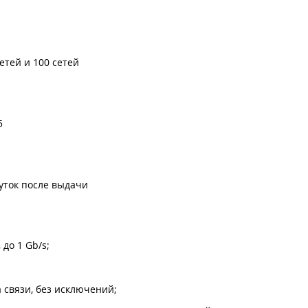
етей и 100 сетей
5
суток после выдачи
до 1 Gb/s;
а связи, без исключений;