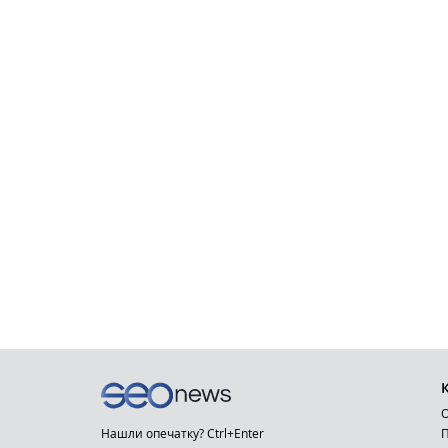
О
Нашли опечатку? Ctrl+Enter
П