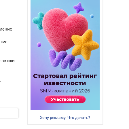
еление
итме
сов или
.
Хочу рекламу. Что делать?