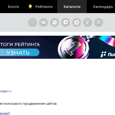
Блоги
Рейтинги
Каталоги
Календарь
udget.ru
ля поискового продвижения сайтов
ании?