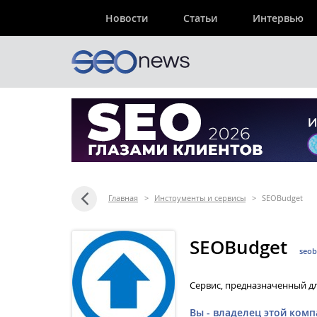
Новости
Статьи
Интервью
Главная
>
Инструменты и сервисы
>
SEOBudget
SEOBudget
seob
Cервис, предназначенный д
Вы - владелец этой комп