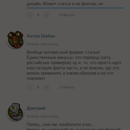
дизайн. Может статья и не фонтан, но
основные идеи в ней показаны, а главное
направление , в котором стоит мыслить и,
-
0
+
Ответить
соответственно, проектировать с...
Антон Шабан
больше года назад
Вообще интересный формат статьи!
Единственные минусы: это перевод (нету
российских примеров) ну и то, что просто идет
констатация факта часто, а не анализ, где это
можно применить и каким образом и на что
повлияет
-
0
+
Ответить
Дмитрий
больше года назад
Пипец...они нас юзабилити учат...
Народ, вы когда-нибудь гуляли по зарубежной