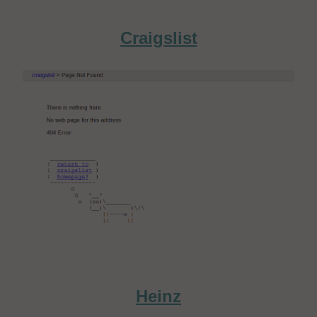
Craigslist
Heinz