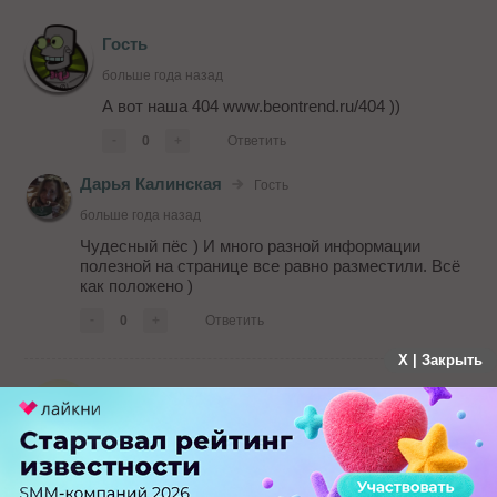
Гость
больше года назад
А вот наша 404 www.beontrend.ru/404 ))
-
0
+
Ответить
Дарья Калинская
Гость
больше года назад
Чудесный пёс ) И много разной информации
полезной на странице все равно разместили. Всё
как положено )
-
0
+
Ответить
X | Закрыть
Максим Новоселов
больше года назад
Моя 404 :)