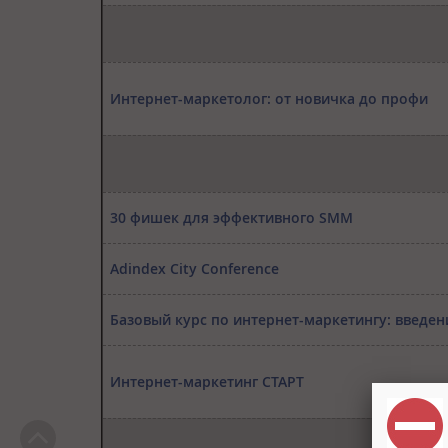
Интернет-маркетолог: от новичка до профи
30 фишек для эффективного SMM
Adindex City Conference
Базовый курс по интернет-маркетингу: введен
Интернет-маркетинг СТАРТ