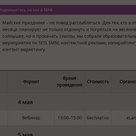
Подпишитесь на нас в MAX
Майские праздники – не повод расслабляться. Для тех, кто в э
месяце планирует не только отдохнуть и погреться на весенн
солнышке, но и прокачать скиллы, мы собрали образовательн
мероприятия по SEO, SMM, контекстной рекламе, копирайтинг
контент-маркетингу.
Время
Формат
Стоимость
Органи
проведения
4 мая
Вебинар
13:00–15:00
Бесплатно
eLa
5 мая