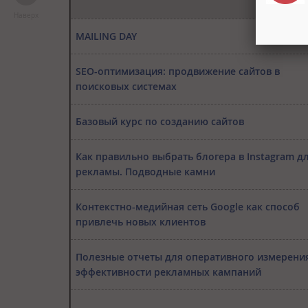
Наверх
MAILING DAY
SEO-оптимизация: продвижение сайтов в
поисковых системах
Базовый курс по созданию сайтов
Как правильно выбрать блогера в Instagram д
рекламы. Подводные камни
Контекстно-медийная сеть Google как способ
привлечь новых клиентов
Полезные отчеты для оперативного измерени
эффективности рекламных кампаний