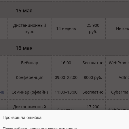
15 мая
Дистанционный
25 900
14 недель
Нетол
курс
руб.
16 мая
Вебинар
16:00
Бесплатно
WebPromo
Конференция
09:00–22:00
8000 руб.
AdIn
ие
Семинар (офлайн)
11:00–13:00
Бесплатно
Cybermar
Дистанционный
17 200
8 недель
WebPromoE
курс
руб.
Произошла ошибка:
Пожалуйста, перезагрузите страницу.