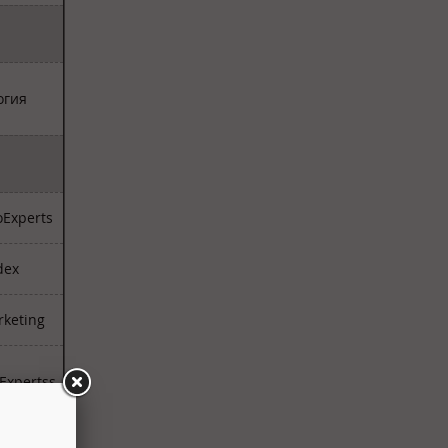
огия
Experts
dex
keting
xpertss