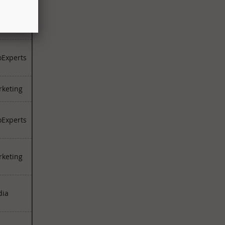
г Про
Experts
keting
Experts
keting
dia