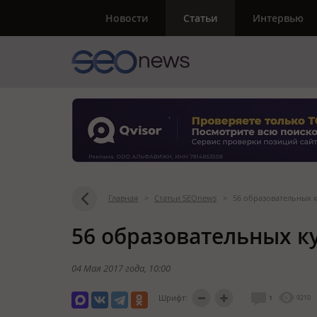
Новости
Статьи
Интервью
Главная
>
Статьи SEOnews
>
56 образовательных 
56 образовательных к
04 Мая 2017 года
, 10:00
Шрифт:
1
9210