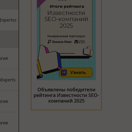
xpertss
огия
Experts
Объявлены победители
рейтинга Известности SEO-
компаний 2025
огия
огия