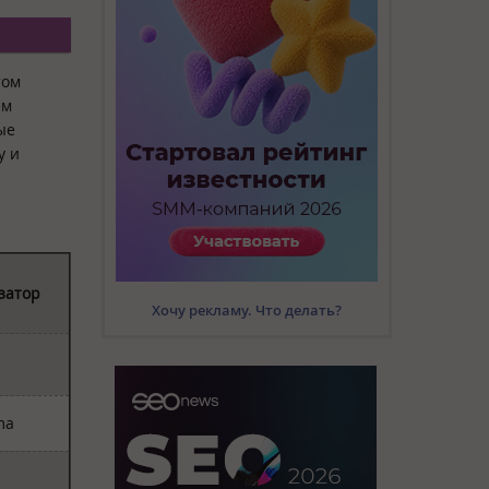
том
ем
ые
у и
затор
Хочу рекламу. Что делать?
ma