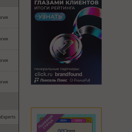
огия
огия
огия
огия
Experts