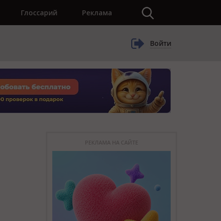
×
Глоссарий
Реклама
Войти
РЕКЛАМА НА САЙТЕ