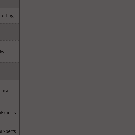
keting
kky
огия
Experts
Experts