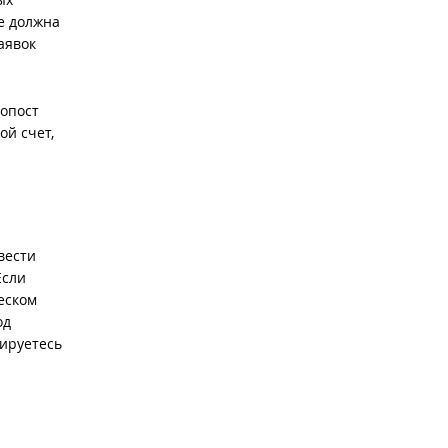
е должна
аявок
ропост
й счет,
вести
Если
еском
од
рируетесь