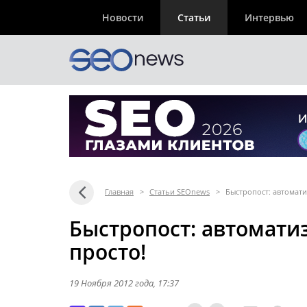
Новости
Статьи
Интервью
Главная
>
Статьи SEOnews
>
Быстропост: автомати
Быстропост: автомати
просто!
19 Ноября 2012 года
, 17:37