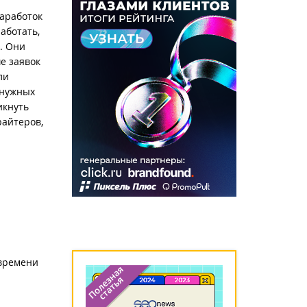
заработок
аботать,
. Они
е заявок
ли
 нужных
икнуть
райтеров,
 времени