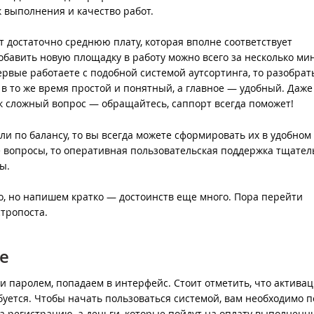
 выполнения и качество работ.
т достаточно среднюю плату, которая вполне соответствует
бавить новую площадку в работу можно всего за несколько ми
рвые работаете с подобной системой аутсортинга, то разобрат
 то же время простой и понятный, а главное — удобный. Даже
к сложный вопрос — обращайтесь, саппорт всегда поможет!
ли по балансу, то вы всегда можете сформировать их в удобном 
е вопросы, то оперативная пользовательская поддержка тщател
ы.
, но напишем кратко — достоинств еще много. Пора перейти
тропоста.
е
 и паролем, попадаем в интерфейс. Стоит отметить, что актива
буется. Чтобы начать пользоваться системой, вам необходимо 
 за регистрацию, а деньги, которые пойдут на оплату выполненн