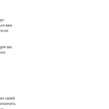
нут
ься вам
 если
для вас
ьно
ции своей
пополнить
ых