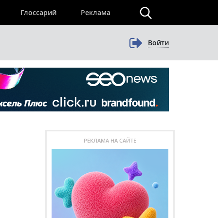
×
Глоссарий
Реклама
Войти
РЕКЛАМА НА САЙТЕ