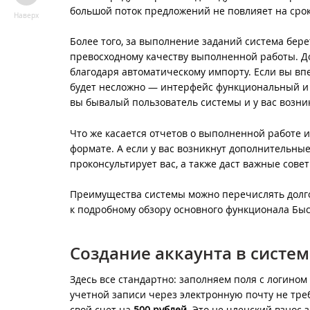
большой поток предложений не повлияет на срок
Наверх
Более того, за выполнение заданий система бере
превосходному качеству выполненной работы. До
благодаря автоматическому импорту. Если вы впе
будет несложно — интерфейс функциональный и в
вы бывалый пользователь системы и у вас возни
Что же касается отчетов о выполненной работе и
формате. А если у вас возникнут дополнительны
проконсультирует вас, а также даст важные совет
Преимущества системы можно перечислять долго
к подробному обзору основного функционала Быс
Создание аккаунта в систем
Здесь все стандартно: заполняем поля с логином
учетной записи через электронную почту не тре
свой счет на
500 рублей
. Это не членский взнос