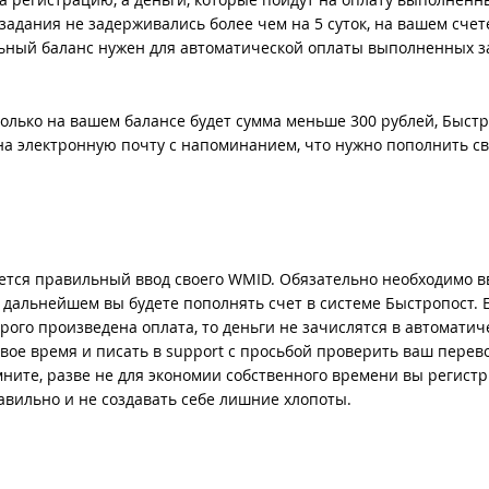
адания не задерживались более чем на 5 суток, на вашем счет
льный баланс нужен для автоматической оплаты выполненных з
только на вашем балансе будет сумма меньше 300 рублей, Быст
а электронную почту с напоминанием, что нужно пополнить сво
тся правильный ввод своего WMID. Обязательно необходимо в
 дальнейшем вы будете пополнять счет в системе Быстропост. 
орого произведена оплата, то деньги не зачислятся в автоматич
свое время и писать в support с просьбой проверить ваш перев
мните, разве не для экономии собственного времени вы регист
авильно и не создавать себе лишние хлопоты.