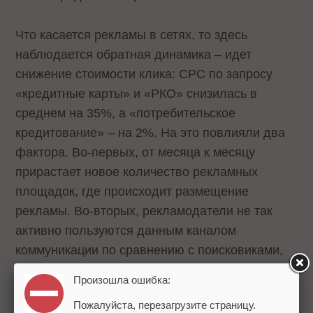
Что касается рекламы в сетях, то здесь
наблюдается обратная динамика – идет
снижение стоимости клика: CPC по запросу
«кредитные карты» и «РКО» снизилась в
среднем на 35%, а «потребительское
кредитование» – на 2%. На это повлияли два
фактора. Во-первых, от месяца к месяцу
прирастает новое количество рекламных
площадок, где происходит размещение
рекламы. Во-вторых, рекламодатели не так
активно пользуются данным каналом
коммуникации по сравнению с поисковиками,
поэтому конкуренция за трафик в социальных
Произошла ошибка:
сетях меньше, а следовательно, цены
Пожалуйста, перезагрузите страницу.
продолжают снижаться.