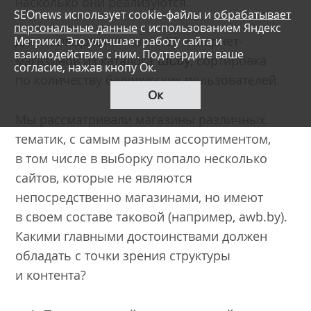
насколько они реализуются.
SEOnews использует cookie-файлы и
обрабатывает
персональные данные
с использованием Яндекс
Для исследования взято 50 интернет-
Метрики. Это улучшает работу сайта и
взаимодействие с ним. Подтвердите ваше
магазинов из каталога
tut.by
, сортировка
согласие, нажав кнопу Ок.
по количеству белорусских пользователей.
Ок
Мы рассматривали магазины различных
тематик, с самым разным ассортиментом,
в том числе в выборку попало несколько
сайтов, которые не являются
непосредственно магазинами, но имеют
в своем составе таковой (например, awb.by).
Какими главными достоинствами должен
обладать с точки зрения структуры
и контента?