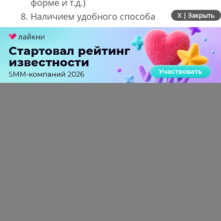
форме и т.д.)
Наличием удобного способа
X | Закрыть
поддержания связи с пользователем
(в частности, оповещение об отсутствии
товара на складе, изменении курса
валют и т.д.)
Когда мы проанализировали наши магазины,
оказалось, что практически у каждого из них
есть какой-либо недочет, а в целом ситуация
выглядит примерно так: