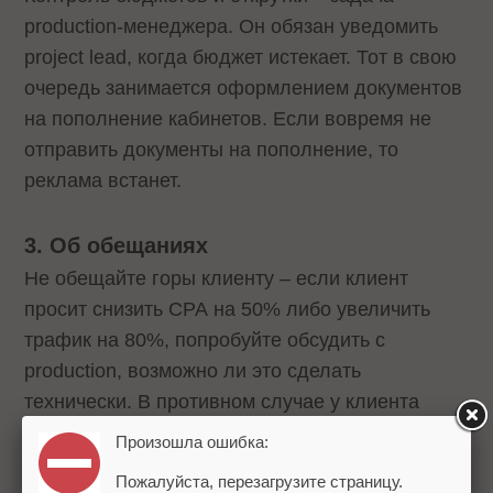
production-менеджера. Он обязан уведомить
project lead, когда бюджет истекает. Тот в свою
очередь занимается оформлением документов
на пополнение кабинетов. Если вовремя не
отправить документы на пополнение, то
реклама встанет.
3. Об обещаниях
Не обещайте горы клиенту – если клиент
просит снизить СРА на 50% либо увеличить
трафик на 80%, попробуйте обсудить с
production, возможно ли это сделать
технически. В противном случае у клиента
будет негатив: пообещали, а не сделали.
Произошла ошибка:
Пожалуйста, перезагрузите страницу.