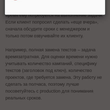
4. Дедлайны
Спрашивайте у production-менеджера, какое
время ему потребуется на выполнение задачи.
Если клиент попросил сделать «еще вчера»,
сначала обсудите сроки с менеджером и
только потом озвучивайте их клиенту.
Например, полная замена текстов – задача
времязатратная. Для оценки времени нужно
учитывать количество кампаний, специфику
текстов (заголовок под ключ), количество
проектов, где требуется замена. Эту работу не
сделать за полчаса, поэтому лучше
посоветуйтесь с production для понимания
реальных сроков.