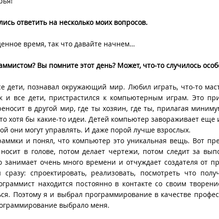
рья!
лись ответить на несколько моих вопросов.
еденное время, так что давайте начнем…
аммистом? Вы помните этот день? Может, что-то случилось особ
все дети, познавал окружающий мир. Любил играть, что-то мас
ак и все дети, пристрастился к компьютерным играм. Это пр
реносит в другой мир, где ты хозяин, где ты, прилагая миниму
то хотя бы какие-то идеи. Детей компьютер завораживает еще и
рой они могут управлять. И даже порой лучше взрослых.
раммки и понял, что компьютер это уникальная вещь. Вот пре
 носит в голове, потом делает чертежи, потом следит за вы
о занимает очень много времени и отчуждает создателя от пр
сразу: спроектировать, реализовать, посмотреть что полу
ограммист находится постоянно в контакте со своим творени
ься. Поэтому я и выбрал программирование в качестве профес
рограммирование выбрало меня.