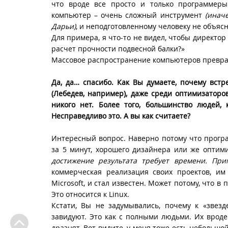
что вроде все просто и только программеры
компьютер – очень сложный инструмент
(инач
Дарьи)
, и неподготовленному человеку не объяс
Для примера, я что-то не видел, чтобы директор
расчет прочности подвесной балки?»
Массовое распространение компьютеров преврат
Да, да… спасибо. Как Вы думаете, почему встр
(Лебедев, например), даже среди оптимизаторо
никого нет. Более того, большинство людей
Несправедливо это. А вы как считаете?
Интересный вопрос. Наверно потому что прогр
за 5 минут, хорошего дизайнера или же опти
достижение результата требует времени. При
коммерческая реализация своих проектов, им
Microsoft, и стал известен. Может потому, что в
Это относится к Linux.
Кстати, Вы не задумывались, почему к «звез
завидуют. Это как с полными людьми. Их вроде 
дразнят. Вот видите, у меня тоже есть небольшо