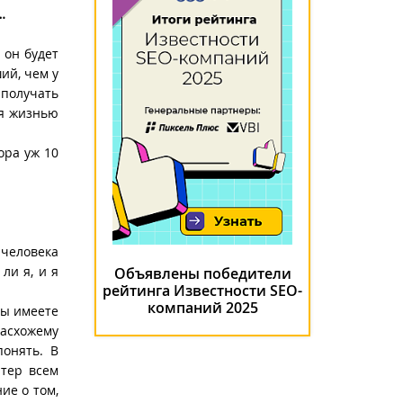
…
 он будет
ий, чем у
 получать
ся жизнью
ора уж 10
 человека
ли я, и я
Объявлены победители
рейтинга Известности SEO-
компаний 2025
Вы имеете
расхожему
понять. В
ютер всем
ие о том,