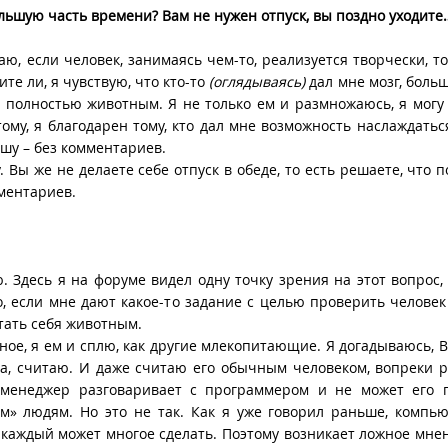
ольшую часть времени? Вам не нужен отпуск, вы поздно уходите
ю, если человек, занимаясь чем-то, реализуется творчески, то
те ли, я чувствую, что кто-то
(оглядываясь)
дал мне мозг, больш
ь полностью животным. Я не только ем и размножаюсь, я могу
тому, я благодарен тому, кто дал мне возможность наслаждать
шу – без комментариев.
. Вы же не делаете себе отпуск в обеде, то есть решаете, что п
мментариев.
. Здесь я на форуме видел одну точку зрения на этот вопрос,
 если мне дают какое-то задание с целью проверить человек 
тать себя животным.
отное, я ем и сплю, как другие млекопитающие. Я догадываюсь, 
Да, считаю. И даже считаю его обычным человеком, вопреки 
а менеджер разговаривает с программером и не может его 
м» людям. Но это не так. Как я уже говорил раньше, компь
 каждый может многое сделать. Поэтому возникает ложное мнен