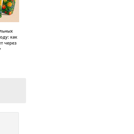
ольных
оду: как
ет через
у