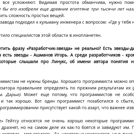
 все усложняют. Видимая простота обманчива, нужно помн
е бы его изобрели еще древние египтяне три тысячи лет наз
нить сложность простых вещей.
 завода подходил к кульману инженера с вопросом: «Где у тебя 
ило специалистов этой области в инопланетян.
етить фразу «Разработчик-звезда» не реально? Есть звезды-
в есть звезды - Ашманов Игорь. А среди разработчиков - кро
, которые слышали про Линукс, об имени автора понятия н
аммистам не нужны бренды. Хорошего программиста можно о
мизатора правильнее определять по прежним результатам их
м. Дарьи)
. Может еще потому, что программистов не особо
 и так хорошо. Вот один программист позаботился о сбыте
 программировании присутствует какой-то азарт, что важнее изв
де» Гейтсу относятся не очень хорошо некоторые программ
дразнят, но на самом деле их как-то боятся и завидуют им. 
й животик – моя гордость. Да, некоторые усмехаются, но в душе