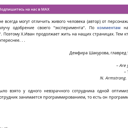
Подпишитесь на нас в MAX
не всегда могут отличить живого человека (автор) от персонаж
олучу одобрение своего "эксперимента". По
комментам
на
в". Поэтому Х.Иван продолжает жить на нащих страницах. Тем к
тереснее. . .
Демфира Шакурова, главред
– Are 
– 
N. Armstrong.
ыло взято у одного невзрачного сотрудника одной оптимиз
сотрудник занимается программированием, то есть он программ