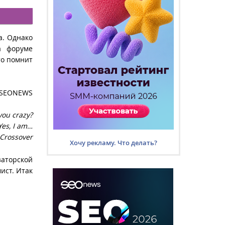
а. Однако
 форуме
то помнит
 SEONEWS
you crazy?
Yes, I am…
 Crossover
Хочу рекламу. Что делать?
аторской
ист. Итак