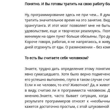
Понятно. И Вы готовы тратить на свою работу б
Ну, программирование здесь не при чем… Я дума
тратить значительное время на это занятие. Види
орангутанга. И этот мозг позволяет мне не быт
удовольствие, еще и творчески реализуясь. Поэ
минимум на один пункт больше обезьяны. Про ду
Короче говоря, работая, я не напрягаюсь, я живу
дней отдохнуть от еды. О размножении – без ко
То есть Вы считаете себя человеком?
Знаете, трудно дать определение этому понятию
явно сумасшедшего. Хотя было верно подмечено,
его успешно выполняю, глупо в таком случае счи
Если я не человек, то кто? Животное? Да, я жив
в виду, считаю ли я программиста человеком. 
мнению.Знаете, часто бывает ситуация, когд
результате программеров относят к «необычны
кажется достаточно простым, с этой штуковиной