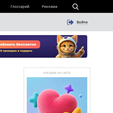
×
Глоссарий
Реклама
Войти
РЕКЛАМА НА САЙТЕ