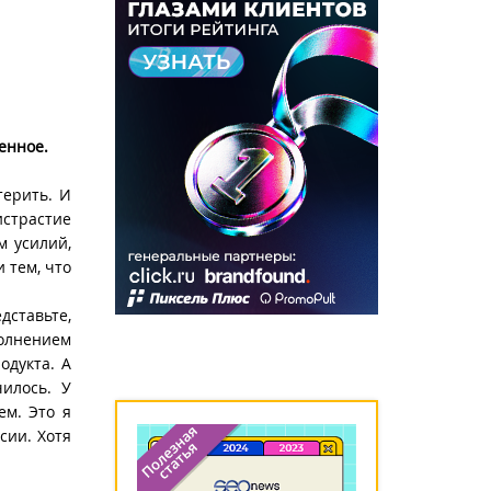
енное.
терить. И
истрастие
м усилий,
 тем, что
дставьте,
полнением
одукта. А
чилось. У
ем. Это я
сии. Хотя