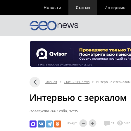
Новости
Статьи
Интервью
Главная
>
Статьи SEOnews
>
Интервью с зеркалом
Интервью с зеркалом
02 Августа 2007 года
, 02:05
Шрифт:
15
5162