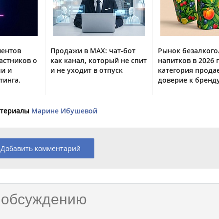
иентов
Продажи в MAX: чат-бот
Рынок безалког
астников о
как канал, который не спит
напитков в 2026 г
ли и
и не уходит в отпуск
категория прода
тинга.
доверие к бренд
материалы
Марине Ибушевой
Добавить комментарий