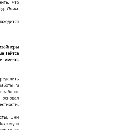
ить, что
ад. Прим.
находится
дизайнеры
ме Гейтса
е имеют.
пределить
 работы
(а
 заботит
, основал
естности.
исты. Они
Поэтому и
 завидуют