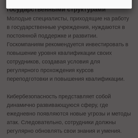
государственными структурами
Молодые специалисты, приходящие на работу
в государственные учреждения, нуждаются в
постоянной поддержке и развитии.
Госкомпаниям рекомендуется инвестировать в
повышение уровня квалификации своих
сотрудников, создавая условия для
регулярного прохождения курсов
переподготовки и повышения квалификации.
Кибербезопасность представляет собой
динамично развивающуюся сферу, где
ежедневно появляются новые угрозы и методы
атак. Следовательно, сотрудники должны
регулярно обновлять свои знания и умения.