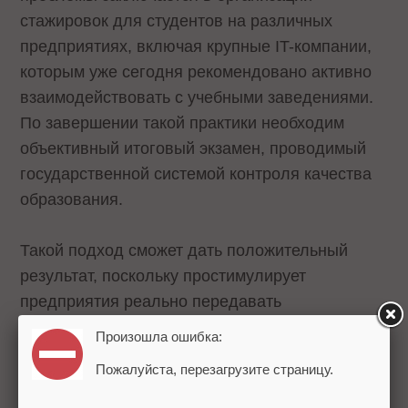
стажировок для студентов на различных
предприятиях, включая крупные IT-компании,
которым уже сегодня рекомендовано активно
взаимодействовать с учебными заведениями.
По завершении такой практики необходим
объективный итоговый экзамен, проводимый
государственной системой контроля качества
образования.
Такой подход сможет дать положительный
результат, поскольку простимулирует
предприятия реально передавать
необходимые компетенции стажерам, а не
Произошла ошибка:
только формально зачислять их.
Пожалуйста, перезагрузите страницу.
Поддержка молодых сотрудников