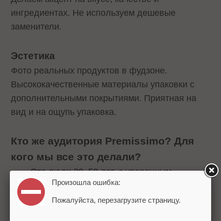
ингредиентах. Не используем дешевые
заменители.
Эстетика
Фото реальных продуктов в фудзоне.
Высококачественные материалы упаковки с
дополнительными покрытиями. Приятная на
вид и на ощупь упаковка.
Кто же аудитория Premissimo? Для
кого мы все это делали?
Это люди 20–50 лет, с уверенным
Произошла ошибка:
достатком.
Чаще семейные, иногда – одиночки, не
Пожалуйста, перезагрузите страницу.
страдающие от статуса «свободен».