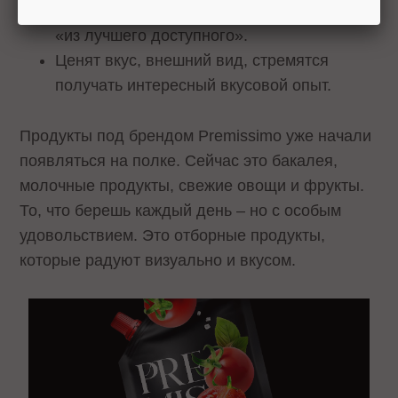
Не гонятся за люксом, но хотят выбирать
«из лучшего доступного».
Ценят вкус, внешний вид, стремятся
получать интересный вкусовой опыт.
Продукты под брендом Premissimo уже начали
появляться на полке. Сейчас это бакалея,
молочные продукты, свежие овощи и фрукты.
То, что берешь каждый день – но с особым
удовольствием. Это отборные продукты,
которые радуют визуально и вкусом.