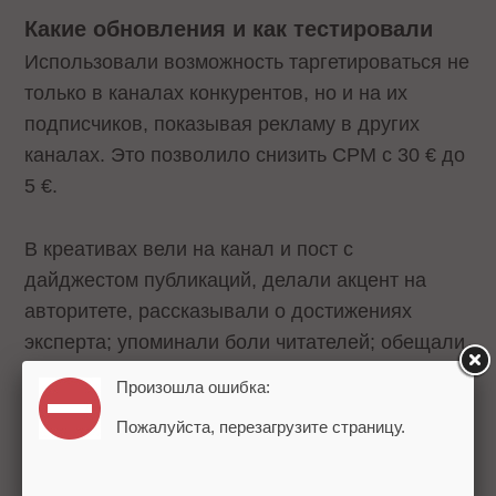
Какие обновления и как тестировали
Использовали возможность таргетироваться не
только в каналах конкурентов, но и на их
подписчиков, показывая рекламу в других
каналах. Это позволило снизить CPM с 30 € до
5 €.
В креативах вели на канал и пост с
дайджестом публикаций, делали акцент на
авторитете, рассказывали о достижениях
эксперта; упоминали боли читателей; обещали
прагматический подход; ориентировались на
Произошла ошибка:
новичков.
Пожалуйста, перезагрузите страницу.