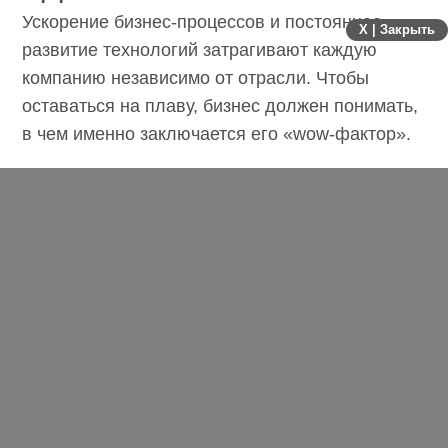
Ускорение бизнес-процессов и постоянное
X | Закрыть
развитие технологий затрагивают каждую
компанию независимо от отрасли. Чтобы
оставаться на плаву, бизнес должен
понимать, в чем именно заключается его
«wow-фактор».
Но решение совсем не в том, чтобы удвоить
объем работы или использовать как можно
больше современных инструментов ради
того самого чувства «новизны». Искреннее
желание увлечь и удивить, а не просто
заработать деньги и создать красивую
картинку – вот что научился считывать
современный покупатель. Он стал более
требовательным и избирательным, и угодить