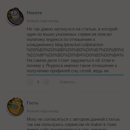
Никита
больше года назад
Не так давно наткнулся на статью, в которой
один из выше указанных сервисов описал
политику яндекса по отношению к
кликджекингу blog.lptracker.ru/lptracker-
%D0%B3%D0%BB%D0%B0%D0%B7%D0%B0%D0
%D1%8F%D0%BD%D0%B4%D0%B5%D0%BA%D1%
На самом деле стоит задуматься об этом и
почему у Яндекса именно такое отношение к
получению профилей соц сетей, ведь ни
Google, ни один...
-
0
+
Ответить
Гость
больше года назад
Могу не согласиться с автором данной статьи,
так как пользуюсь сервисом vk-traker в тоже
время сайт продвигается в ceo, никаких