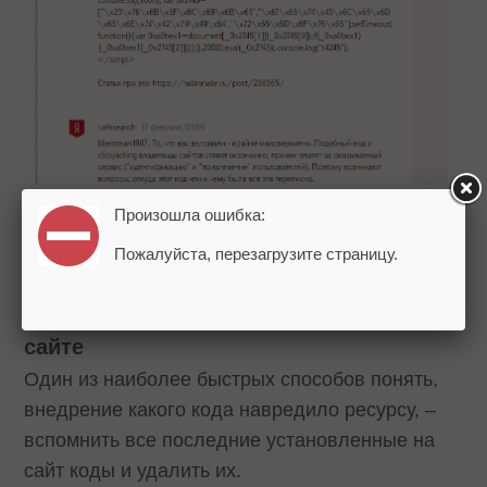
Произошла ошибка:
Как избавиться от санкций и
Пожалуйста, перезагрузите страницу.
отключить фильтр Яндекса?
1. Проверьте последние изменения на
сайте
Один из наиболее быстрых способов понять,
внедрение какого кода навредило ресурсу, –
вспомнить все последние установленные на
сайт коды и удалить их.