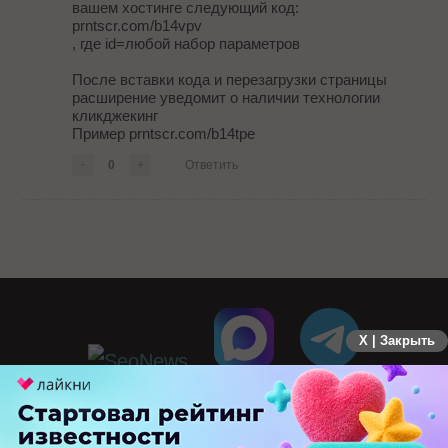
вашем хостинге следующий код:
prntscr.com/b14vpv
, где id=любой набор параметров
После вставки кода и перезагрузки страницы
расширение уведомит о наличии технологии
кликджекинг
Пример prntscr.com/b14tpe
-
0
+
Ответить
X | Закрыть
ПЕРЕЙТИ НА ПОЛНУЮ ВЕРСИЮ
© SEOnews.ru Все права защищены. 2026