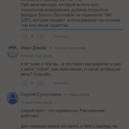
При наличии кода, который использует
технологию кликджекинг, должна открыться
вкладка Source (Заголовок на скриншоте "VM
528"), которая покажет использование технологии
тем или иным скриптом.
В режиме инкогнито данное расширение чаще
всего не работает (даже если стоит ...
-
0
+
Ответить
Иван Дзюба
Сергей Сухоплюев
больше года назад
я не знаю о чем вы...я поставил расширение и оно
у меня "серое", как неактивное, о какой активации
речь? Спасибо.
-
0
+
Ответить
Сергей Сухоплюев
Иван Дзюба
больше года назад
Серый цвет - это нормально. Расширение
работает.
Для примера можно вставить в html страницу на