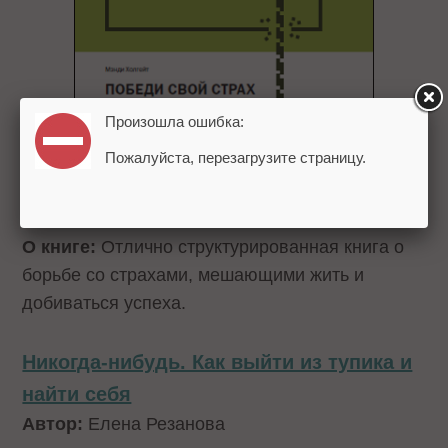
Произошла ошибка:
Пожалуйста, перезагрузите страницу.
О книге:
Отлично структурированная книга о
борьбе со страхами, мешающими жить и
добиваться успеха.
Никогда-нибудь. Как выйти из тупика и
найти себя
Автор:
Елена Резанова