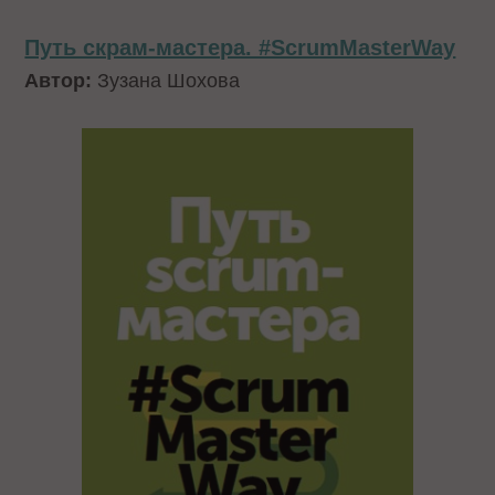
Путь скрам-мастера. #ScrumMasterWay
Автор:
Зузана Шохова